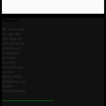
über uns
Wir sind rund
um die Uhr,
365 Tage im
Jahr für Sie da
schnell und
kompetent
günstige
Fixpreise
Verrechnung
nur bei
erfolgreicher
Behebung von
akuten
Verstopfungen.
_______________________________