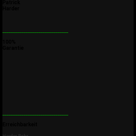
Patrick
Harder
_______________________________
100%
Garantie
_______________________________
Erreichbarkeit
Harder Rohr-